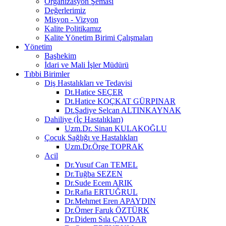
Organizasyon Şeması
Değerlerimiz
Misyon - Vizyon
Kalite Politikamız
Kalite Yönetim Birimi Çalışmaları
Yönetim
Başhekim
İdari ve Mali İşler Müdürü
Tıbbi Birimler
Diş Hastalıkları ve Tedavisi
Dt.Hatice SEÇER
Dt.Hatice KOÇKAT GÜRPINAR
Dt.Şadiye Selcan ALTINKAYNAK
Dahiliye (İç Hastalıkları)
Uzm.Dr. Sinan KULAKOĞLU
Çocuk Sağlığı ve Hastalıkları
Uzm.Dr.Örge TOPRAK
Acil
Dr.Yusuf Can TEMEL
Dr.Tuğba SEZEN
Dr.Sude Ecem ARIK
Dr.Rafia ERTUĞRUL
Dr.Mehmet Eren APAYDIN
Dr.Ömer Faruk ÖZTÜRK
Dr.Didem Sıla ÇAVDAR