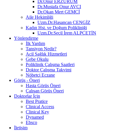
Dr.Onur ERZURUM
Dr.Mustafa Onur AVCI
Dr.Okan Mert GEMCİ
Aile Hekimliği
Uzm.Dr.Hasancan CENGİZ
Kadın Hst. ve Doğum Polikliniği
Uzm.Dr.Seçil İrem ALPÇETİN
Yönlendirme
İlk Yardım
Tansiyon Nedir?
Acil Sağlık Hizmetleri
Gebe Okulu
Poliklinik Çalışma Saatleri
Doktor Çalışma Takvimi
Nöbetçi Eczane
Görüş - Öneri
Hasta Görüş Öneri
Çalışan Görüş Öneri
Doktorlar İçin
Best Pratice
Clinical Access
Clinical Key
Dynamed
Ebsco
İletişim