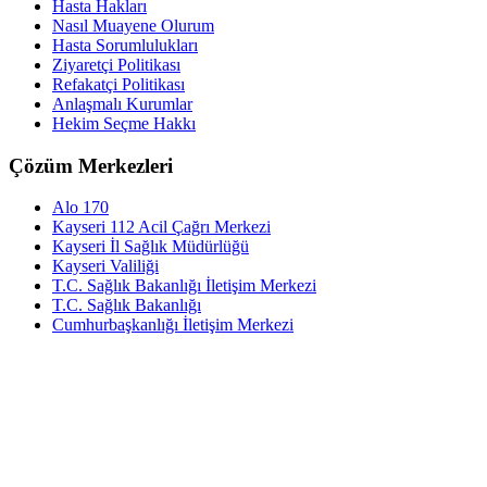
Hasta Hakları
Nasıl Muayene Olurum
Hasta Sorumlulukları
Ziyaretçi Politikası
Refakatçi Politikası
Anlaşmalı Kurumlar
Hekim Seçme Hakkı
Çözüm Merkezleri
Alo 170
Kayseri 112 Acil Çağrı Merkezi
Kayseri İl Sağlık Müdürlüğü
Kayseri Valiliği
T.C. Sağlık Bakanlığı İletişim Merkezi
T.C. Sağlık Bakanlığı
Cumhurbaşkanlığı İletişim Merkezi