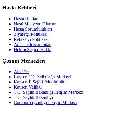
Hasta Rehberi
Hasta Hakları
Nasıl Muayene Olurum
Hasta Sorumlulukları
Ziyaretçi Politikası
Refakatçi Politikası
Anlaşmalı Kurumlar
Hekim Seçme Hakkı
Çözüm Merkezleri
Alo 170
Kayseri 112 Acil Çağrı Merkezi
Kayseri İl Sağlık Müdürlüğü
Kayseri Valiliği
T.C. Sağlık Bakanlığı İletişim Merkezi
T.C. Sağlık Bakanlığı
Cumhurbaşkanlığı İletişim Merkezi