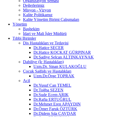
Organizasyon Şeması
Değerlerimiz
Misyon - Vizyon
Kalite Politikamız
Kalite Yönetim Birimi Çalışmaları
Yönetim
Başhekim
İdari ve Mali İşler Müdürü
Tıbbi Birimler
Diş Hastalıkları ve Tedavisi
Dt.Hatice SEÇER
Dt.Hatice KOÇKAT GÜRPINAR
Dt.Şadiye Selcan ALTINKAYNAK
Dahiliye (İç Hastalıkları)
Uzm.Dr. Sinan KULAKOĞLU
Çocuk Sağlığı ve Hastalıkları
Uzm.Dr.Örge TOPRAK
Acil
Dr.Yusuf Can TEMEL
Dr.Tuğba SEZEN
Dr.Sude Ecem ARIK
Dr.Rafia ERTUĞRUL
Dr.Mehmet Eren APAYDIN
Dr.Ömer Faruk ÖZTÜRK
Dr.Didem Sıla ÇAVDAR