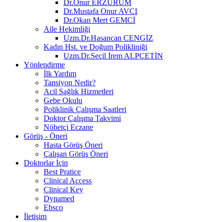
Dr.Onur ERZURUM
Dr.Mustafa Onur AVCI
Dr.Okan Mert GEMCİ
Aile Hekimliği
Uzm.Dr.Hasancan CENGİZ
Kadın Hst. ve Doğum Polikliniği
Uzm.Dr.Seçil İrem ALPÇETİN
Yönlendirme
İlk Yardım
Tansiyon Nedir?
Acil Sağlık Hizmetleri
Gebe Okulu
Poliklinik Çalışma Saatleri
Doktor Çalışma Takvimi
Nöbetçi Eczane
Görüş - Öneri
Hasta Görüş Öneri
Çalışan Görüş Öneri
Doktorlar İçin
Best Pratice
Clinical Access
Clinical Key
Dynamed
Ebsco
İletişim