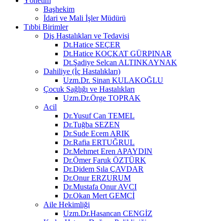
Yönetim
Başhekim
İdari ve Mali İşler Müdürü
Tıbbi Birimler
Diş Hastalıkları ve Tedavisi
Dt.Hatice SEÇER
Dt.Hatice KOÇKAT GÜRPINAR
Dt.Şadiye Selcan ALTINKAYNAK
Dahiliye (İç Hastalıkları)
Uzm.Dr. Sinan KULAKOĞLU
Çocuk Sağlığı ve Hastalıkları
Uzm.Dr.Örge TOPRAK
Acil
Dr.Yusuf Can TEMEL
Dr.Tuğba SEZEN
Dr.Sude Ecem ARIK
Dr.Rafia ERTUĞRUL
Dr.Mehmet Eren APAYDIN
Dr.Ömer Faruk ÖZTÜRK
Dr.Didem Sıla ÇAVDAR
Dr.Onur ERZURUM
Dr.Mustafa Onur AVCI
Dr.Okan Mert GEMCİ
Aile Hekimliği
Uzm.Dr.Hasancan CENGİZ