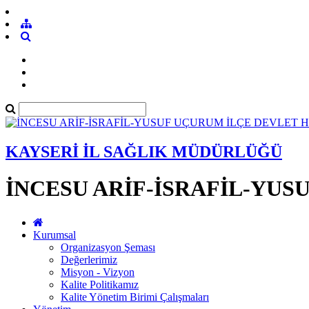
KAYSERİ İL SAĞLIK MÜDÜRLÜĞÜ
İNCESU ARİF-İSRAFİL-YUS
Kurumsal
Organizasyon Şeması
Değerlerimiz
Misyon - Vizyon
Kalite Politikamız
Kalite Yönetim Birimi Çalışmaları