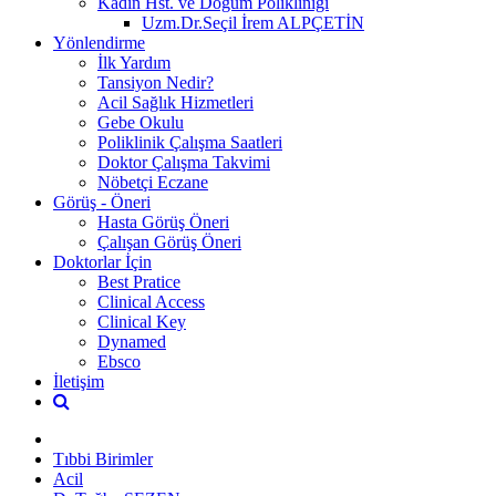
Kadın Hst. ve Doğum Polikliniği
Uzm.Dr.Seçil İrem ALPÇETİN
Yönlendirme
İlk Yardım
Tansiyon Nedir?
Acil Sağlık Hizmetleri
Gebe Okulu
Poliklinik Çalışma Saatleri
Doktor Çalışma Takvimi
Nöbetçi Eczane
Görüş - Öneri
Hasta Görüş Öneri
Çalışan Görüş Öneri
Doktorlar İçin
Best Pratice
Clinical Access
Clinical Key
Dynamed
Ebsco
İletişim
Tıbbi Birimler
Acil